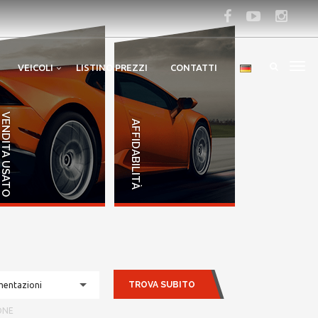
VEICOLI
LISTINO PREZZI
CONTATTI
VENDITA USATO
AFFIDABILITÀ
TROVA SUBITO
imentazioni
ONE