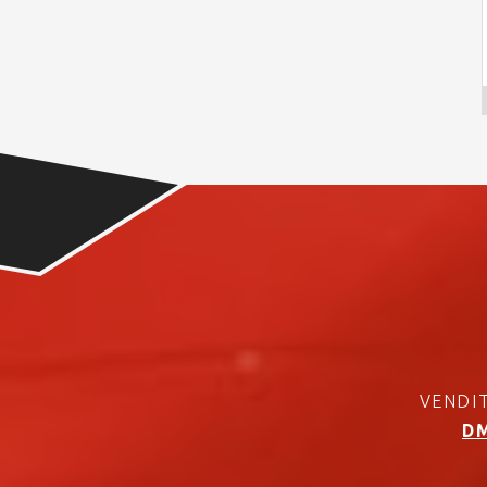
VENDIT
DM