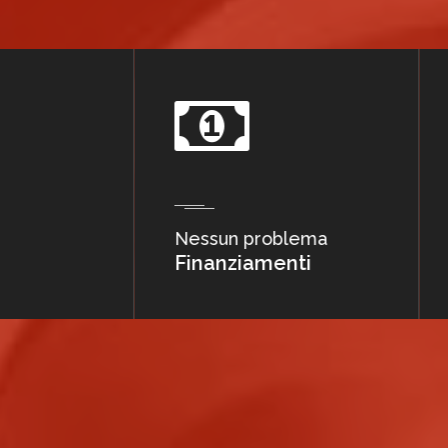
ssun problema
Moto
inanziamenti
Noleggio