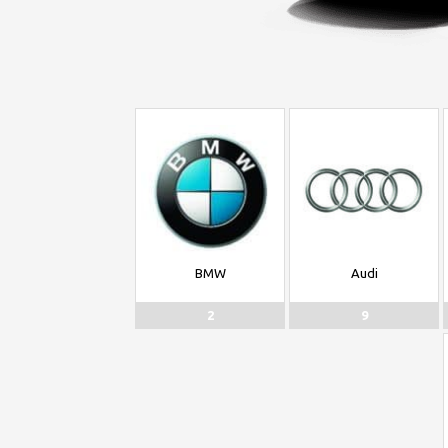
BMW
Audi
2
9